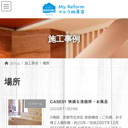
コ
ナ
ン
ビ
テ
ゲ
ン
ー
ツ
シ
へ
ョ
施工事例
ス
ン
キ
に
ッ
移
プ
動
ホーム
施工事例
場所
場所
CASE01 快適な洗面所・お風呂
リフォーム
2022年11月29日
S様邸 京都市左京区 家族構成：ご夫婦、お子
様２人築年数：約20年／完成2007年12月
BEFORE 施工前 お風呂をリフォームしてもっ