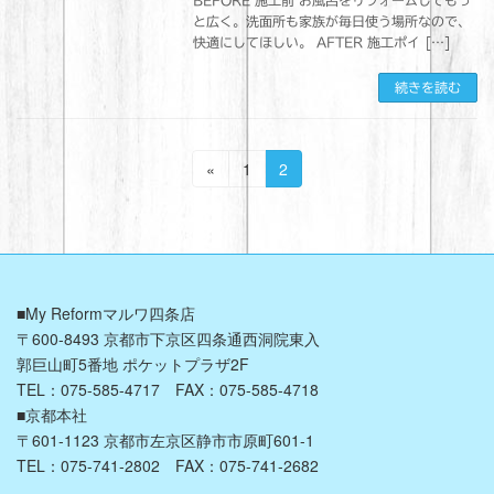
と広く。洗面所も家族が毎日使う場所なので、
快適にしてほしい。 AFTER 施工ポイ […]
続きを読む
投
固
固
«
1
2
定
定
稿
ペ
ペ
の
ー
ー
ジ
ジ
ペ
ー
■My Reformマルワ四条店
〒600-8493 京都市下京区四条通西洞院東入
ジ
郭巨山町5番地 ポケットプラザ2F
送
TEL：075-585-4717 FAX：075-585-4718
■京都本社
り
〒601-1123 京都市左京区静市市原町601-1
TEL：075-741-2802 FAX：075-741-2682