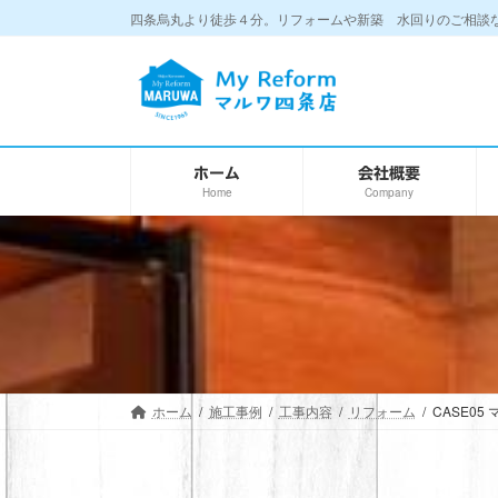
コ
ナ
四条烏丸より徒歩４分。リフォームや新築 水回りのご相談など
ン
ビ
テ
ゲ
ン
ー
ツ
シ
へ
ョ
ス
ン
ホーム
会社概要
Home
Company
キ
に
ッ
移
プ
動
ホーム
施工事例
工事内容
リフォーム
CASE0