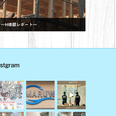
まで～H様邸レポート～
nstgram