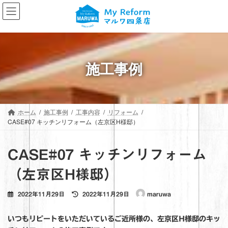
コ
ナ
ン
ビ
テ
ゲ
ン
ー
ツ
シ
へ
ョ
施工事例
ス
ン
キ
に
ッ
移
プ
動
ホーム
施工事例
工事内容
リフォーム
CASE#07 キッチンリフォーム（左京区H様邸）
CASE#07 キッチンリフォーム
（左京区H様邸）
最
2022年11月29日
2022年11月29日
maruwa
終
更
いつもリピートをいただいているご近所様の、左京区H様邸のキッ
新