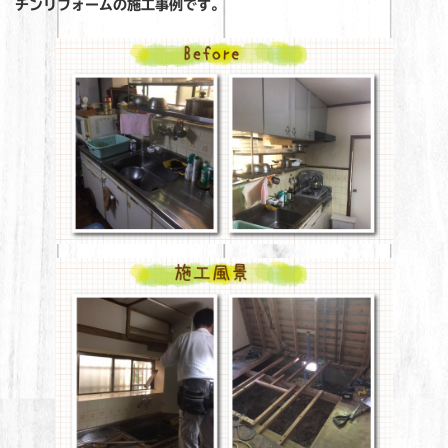
日
チンリフォームの施工事例です。
時
: