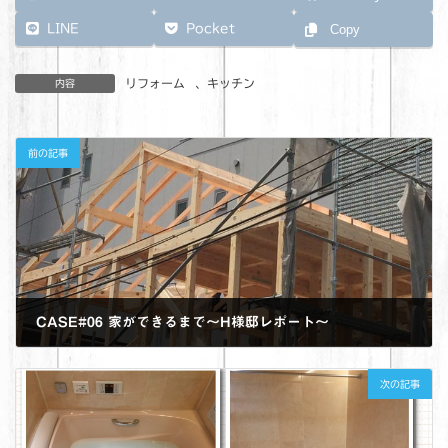
LINE
Pocket
Copy
リフォーム
、
キッチン
内容
前の記事
CASE#06 家ができるまで～H様邸レポート～
2022年11月29日
次の記事